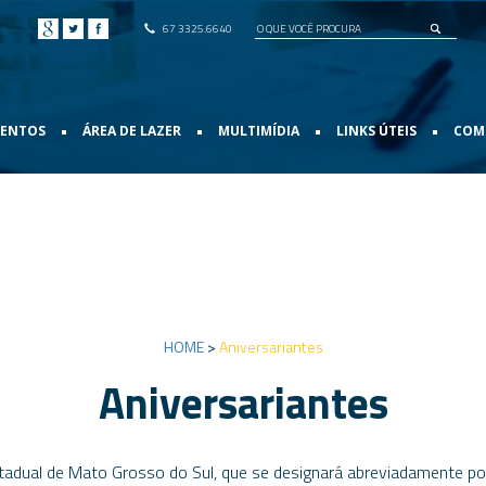
67 3325.6640
•
•
•
•
VENTOS
ÁREA DE LAZER
MULTIMÍDIA
LINKS ÚTEIS
COMO
HOME
>
Aniversariantes
Aniversariantes
tadual de Mato Grosso do Sul, que se designará abreviadamente po