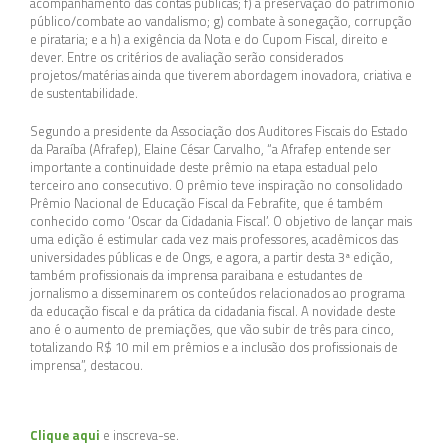
acompanhamento das contas públicas; f) a preservação do patrimônio
público/combate ao vandalismo; g) combate à sonegação, corrupção
e pirataria; e a h) a exigência da Nota e do Cupom Fiscal, direito e
dever. Entre os critérios de avaliação serão considerados
projetos/matérias ainda que tiverem abordagem inovadora, criativa e
de sustentabilidade.
Segundo a presidente da Associação dos Auditores Fiscais do Estado
da Paraíba (Afrafep), Elaine César Carvalho, “a Afrafep entende ser
importante a continuidade deste prêmio na etapa estadual pelo
terceiro ano consecutivo. O prêmio teve inspiração no consolidado
Prêmio Nacional de Educação Fiscal da Febrafite, que é também
conhecido como ‘Oscar da Cidadania Fiscal’. O objetivo de lançar mais
uma edição é estimular cada vez mais professores, acadêmicos das
universidades públicas e de Ongs, e agora, a partir desta 3ª edição,
também profissionais da imprensa paraibana e estudantes de
jornalismo a disseminarem os conteúdos relacionados ao programa
da educação fiscal e da prática da cidadania fiscal. A novidade deste
ano é o aumento de premiações, que vão subir de três para cinco,
totalizando R$ 10 mil em prêmios e a inclusão dos profissionais de
imprensa”, destacou.
Clique aqui
e inscreva-se.