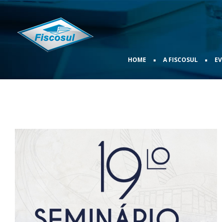
•
•
HOME
A FISCOSUL
E