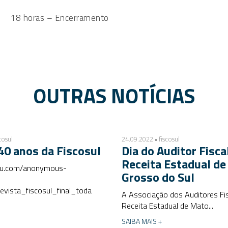
18 horas – Encerramento
OUTRAS NOTÍCIAS
cosul
24.09.2022 • fiscosul
40 anos da Fiscosul
Dia do Auditor Fisca
Receita Estadual d
suu.com/anonymous-
Grosso do Sul
evista_fiscosul_final_toda
A Associação dos Auditores Fi
Receita Estadual de Mato...
SAIBA MAIS +