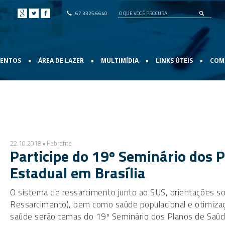
67 3325.6640
•
•
•
•
VENTOS
ÁREA DE LAZER
MULTIMÍDIA
LINKS ÚTEIS
COMO
22.10.2018 • Febrafite
Participe do 19º Seminário dos 
Estadual em Brasília
O sistema de ressarcimento junto ao SUS, orientações s
Ressarcimento), bem como saúde populacional e otimizaçã
saúde serão temas do 19º Seminário dos Planos de Saúde