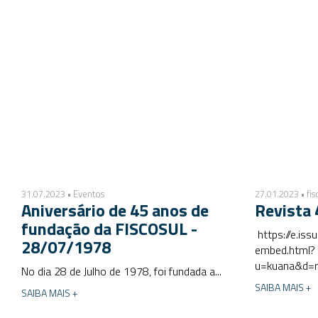
31.07.2023 • Eventos
27.01.2023 • fis
Aniversário de 45 anos de
Revista 
fundação da FISCOSUL -
https://e.is
28/07/1978
embed.html?
u=kuana&d=r
No dia 28 de Julho de 1978, foi fundada a...
SAIBA MAIS +
SAIBA MAIS +