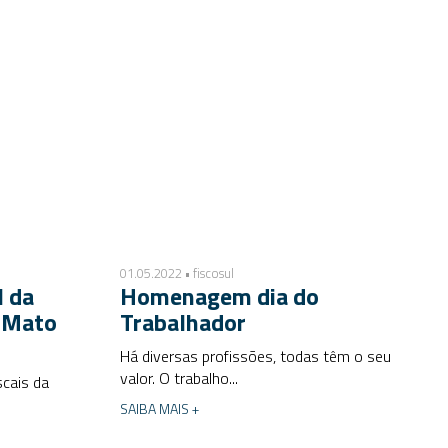
01.05.2022 • fiscosul
l da
Homenagem dia do
e Mato
Trabalhador
Há diversas profissões, todas têm o seu
valor. O trabalho...
scais da
SAIBA MAIS +