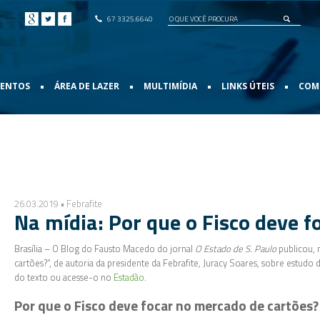
67 3325.6640
•
•
•
•
VENTOS
ÁREA DE LAZER
MULTIMÍDIA
LINKS ÚTEIS
COMO
26.03.2019 • Febrafite
Na mídia: Por que o Fisco deve f
Brasília – O Blog do Fausto Macedo do jornal
O Estado de S. Paulo
publicou, 
cartões?”, de autoria da presidente da Febrafite, Juracy Soares, sobre estudo
do texto ou acesse-o no
Estadão
.
Por que o Fisco deve focar no mercado de cartões?