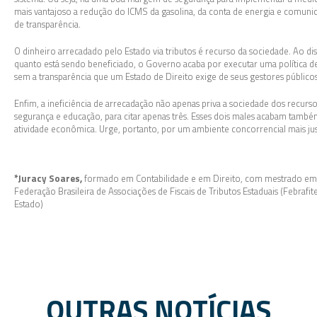
mais vantajoso a redução do ICMS da gasolina, da conta de energia e comuni
de transparência.
O dinheiro arrecadado pelo Estado via tributos é recurso da sociedade. Ao dis
quanto está sendo beneficiado, o Governo acaba por executar uma política d
sem a transparência que um Estado de Direito exige de seus gestores públicos
Enfim, a ineficiência de arrecadação não apenas priva a sociedade dos recur
segurança e educação, para citar apenas três. Esses dois males acabam também
atividade econômica. Urge, portanto, por um ambiente concorrencial mais jus
*Juracy Soares,
formado em Contabilidade e em Direito, com mestrado em Co
Federação Brasileira de Associações de Fiscais de Tributos Estaduais (Febrafi
Estado)
OUTRAS NOTÍCIAS