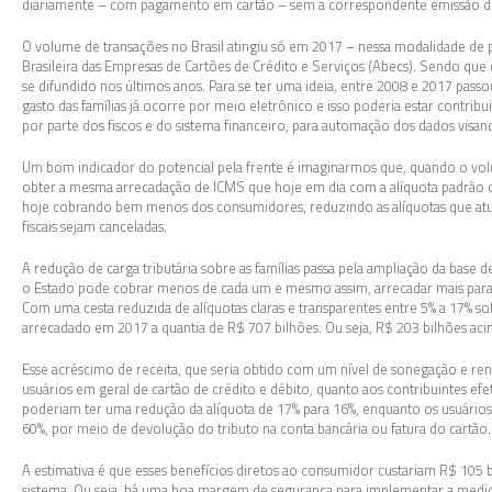
diariamente – com pagamento em cartão – sem a correspondente emissão do 
O volume de transações no Brasil atingiu só em 2017 – nessa modalidade de
Brasileira das Empresas de Cartões de Crédito e Serviços (Abecs). Sendo qu
se difundido nos últimos anos. Para se ter uma ideia, entre 2008 e 2017 pass
gasto das famílias já ocorre por meio eletrônico e isso poderia estar contr
por parte dos fiscos e do sistema financeiro, para automação dos dados vis
Um bom indicador do potencial pela frente é imaginarmos que, quando o volu
obter a mesma arrecadação de ICMS que hoje em dia com a alíquota padrão d
hoje cobrando bem menos dos consumidores, reduzindo as alíquotas que atu
fiscais sejam canceladas.
A redução de carga tributária sobre as famílias passa pela ampliação da base
o Estado pode cobrar menos de cada um e mesmo assim, arrecadar mais para 
Com uma cesta reduzida de alíquotas claras e transparentes entre 5% a 17% sob
arrecadado em 2017 a quantia de R$ 707 bilhões. Ou seja, R$ 203 bilhões aci
Esse acréscimo de receita, que seria obtido com um nível de sonegação e renún
usuários em geral de cartão de crédito e débito, quanto aos contribuintes ef
poderiam ter uma redução da alíquota de 17% para 16%, enquanto os usuário
60%, por meio de devolução do tributo na conta bancária ou fatura do cartão.
A estimativa é que esses benefícios diretos ao consumidor custariam R$ 105 
sistema. Ou seja, há uma boa margem de segurança para implementar a medida