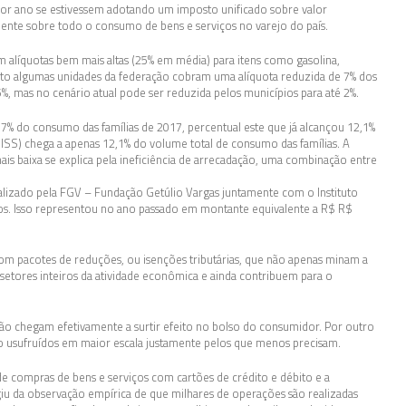
por ano se estivessem adotando um imposto unificado sobre valor
ente sobre todo o consumo de bens e serviços no varejo do país.
 alíquotas bem mais altas (25% em média) para itens como gasolina,
nto algumas unidades da federação cobram uma alíquota reduzida de 7% dos
 5%, mas no cenário atual pode ser reduzida pelos municípios para até 2%.
7% do consumo das famílias de 2017, percentual este que já alcançou 12,1%
 ISS) chega a apenas 12,1% do volume total de consumo das famílias. A
ais baixa se explica pela ineficiência de arrecadação, uma combinação entre
izado pela FGV – Fundação Getúlio Vargas juntamente com o Instituto
ados. Isso representou no ano passado em montante equivalente a R$ R$
m pacotes de reduções, ou isenções tributárias, que não apenas minam a
setores inteiros da atividade econômica e ainda contribuem para o
 não chegam efetivamente a surtir efeito no bolso do consumidor. Por outro
o usufruídos em maior escala justamente pelos que menos precisam.
de compras de bens e serviços com cartões de crédito e débito e a
giu da observação empírica de que milhares de operações são realizadas