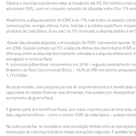
Estados e municípios poderiam estar arrecadando até R$ 200 bilhões a mais 
adicionado (IVA), com um conjunto reduzido de alíquotas entre 5% a 17% som
Atualmente, a alíquota padrão de ICMS é de 17%, mas todos os estados cobram
comunicações, energia elétrica, fumo, bebidas e produtos supérfluos, enqua
produtos da cesta básica. Já no caso do ISS municipal, a alíquota padrão é de
Apesar das elevadas alíquotas, a arrecadação de ICMS representou apenas 10,
em 2008. Quando somado ao ISS, a alíquota efetiva dos dois tributos (ICMS e
diferença entre as alíquotas teoricamente cobradas e a alíquota efetiva bem m
sonegação e renúncia fiscal.
A ‘economia subterrânea’ movimentou em 2018 – segundo levantamento real
Brasileiro de Ética Concorrencial (Etco) – 16,9% do PIB nos setores pesquis
1,173 trilhão.
No atual modelo, uma pequena parcela de empreendimentos é beneficiada co
capacidade do estado financiar suas demandas, mas acabam por desequilibrar 
acirramento da guerra fiscal.
A grande parte dos benefícios fiscais, que reduz impostos para as empresas,
lado, alguns benefícios – como o menor ICMS da cesta básica – acabam send
Na outra ponta faz-se necessário uma vinculação efetiva entre as operações 
automação de cobrança tributária nessas operações negociais. A questão sur