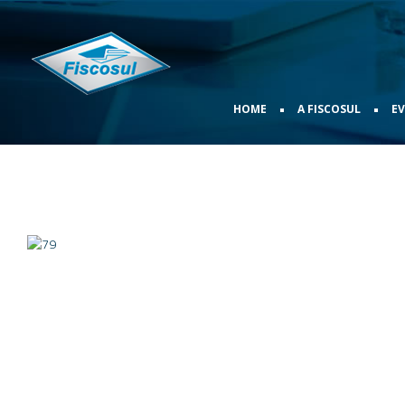
•
•
HOME
A FISCOSUL
E