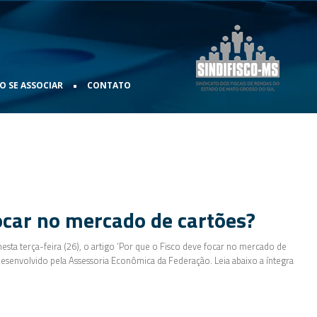
•
 SE ASSOCIAR
CONTATO
ocar no mercado de cartões?
nesta terça-feira (26), o artigo ‘Por que o Fisco deve focar no mercado de
 desenvolvido pela Assessoria Econômica da Federação. Leia abaixo a íntegra