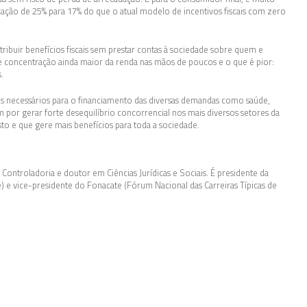
cação de 25% para 17% do que o atual modelo de incentivos fiscais com zero
tribuir benefícios fiscais sem prestar contas à sociedade sobre quem e
e concentração ainda maior da renda nas mãos de poucos e o que é pior:
.
sos necessários para o financiamento das diversas demandas como saúde,
 por gerar forte desequilíbrio concorrencial nos mais diversos setores da
to e que gere mais benefícios para toda a sociedade.
ntroladoria e doutor em Ciências Jurídicas e Sociais. É presidente da
te) e vice-presidente do Fonacate (Fórum Nacional das Carreiras Típicas de