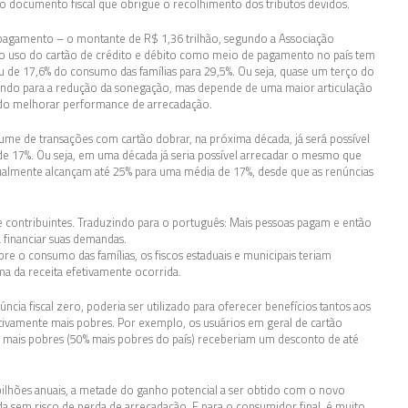
documento fiscal que obrigue o recolhimento dos tributos devidos.
 pagamento – o montante de R$ 1,36 trilhão, segundo a Associação
e o uso do cartão de crédito e débito como meio de pagamento no país tem
ou de 17,6% do consumo das famílias para 29,5%. Ou seja, quase um terço do
ibuindo para a redução da sonegação, mas depende de uma maior articulação
ando melhorar performance de arrecadação.
me de transações com cartão dobrar, na próxima década, já será possível
e 17%. Ou seja, em uma década já seria possível arrecadar o mesmo que
almente alcançam até 25% para uma média de 17%, desde que as renúncias
 de contribuintes. Traduzindo para o português: Mais pessoas pagam e então
financiar suas demandas.
re o consumo das famílias, os fiscos estaduais e municipais teriam
ma da receita efetivamente ocorrida.
cia fiscal zero, poderia ser utilizado para oferecer benefícios tantos aos
etivamente mais pobres. Por exemplo, os usuários em geral de cartão
s mais pobres (50% mais pobres do país) receberiam um desconto de até
bilhões anuais, a metade do ganho potencial a ser obtido com o novo
 sem risco de perda de arrecadação. E para o consumidor final, é muito