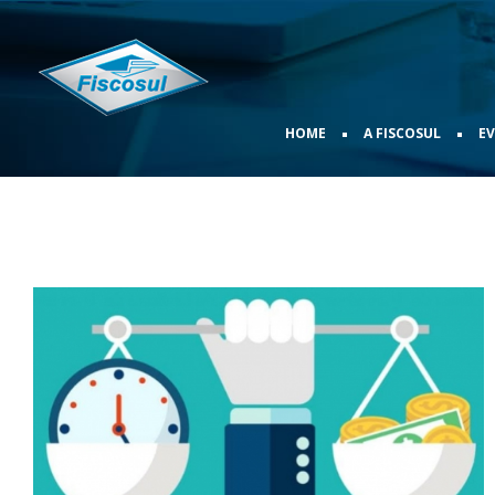
•
•
HOME
A FISCOSUL
E