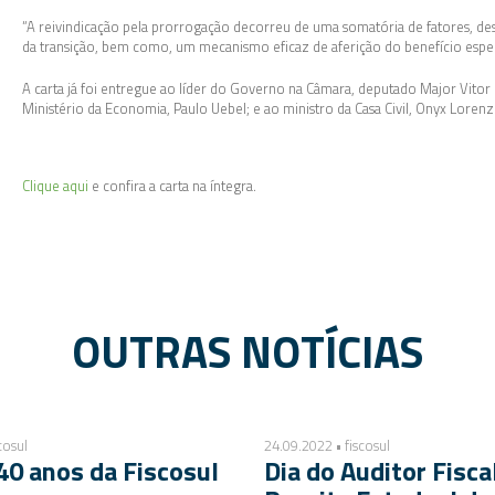
“A reivindicação pela prorrogação decorreu de uma somatória de fatores, des
da transição, bem como, um mecanismo eficaz de aferição do benefício especi
A carta já foi entregue ao líder do Governo na Câmara, deputado Major Vito
Ministério da Economia, Paulo Uebel; e ao ministro da Casa Civil, Onyx Lorenz
Clique aqui
e confira a carta na íntegra.
OUTRAS NOTÍCIAS
cosul
24.09.2022 • fiscosul
40 anos da Fiscosul
Dia do Auditor Fisca