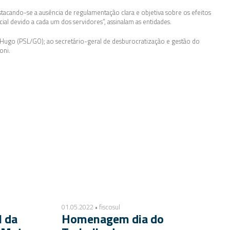
tacando-se a ausência de regulamentação clara e objetiva sobre os efeitos
al devido a cada um dos servidores”, assinalam as entidades.
r Hugo (PSL/GO); ao secretário-geral de desburocratização e gestão do
oni.
01.05.2022 • fiscosul
l da
Homenagem dia do