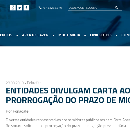
67 3325.6640
•
•
•
•
VENTOS
ÁREA DE LAZER
MULTIMÍDIA
LINKS ÚTEIS
COMO
28.03.2019 • Febrafite
ENTIDADES DIVULGAM CARTA AO
PRORROGAÇÃO DO PRAZO DE MI
Por Fonacate
Diversas entidades representativas dos servidores públicos assinam Carta Abert
Bolsonaro, solicitando a prorrogação do prazo de migração previdenciária.