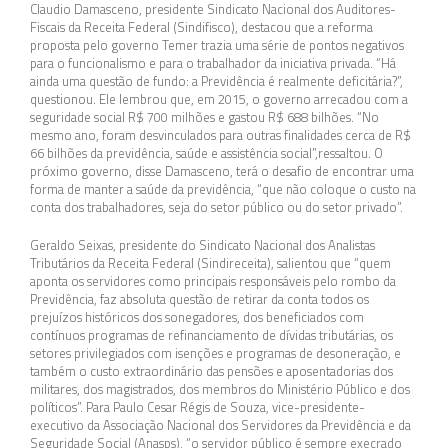
Claudio Damasceno, presidente Sindicato Nacional dos Auditores-
Fiscais da Receita Federal (Sindifisco), destacou que a reforma
proposta pelo governo Temer trazia uma série de pontos negativos
para o funcionalismo e para o trabalhador da iniciativa privada. “Há
ainda uma questão de fundo: a Previdência é realmente deficitária?”,
questionou. Ele lembrou que, em 2015, o governo arrecadou com a
seguridade social R$ 700 milhões e gastou R$ 688 bilhões. “No
mesmo ano, foram desvinculados para outras finalidades cerca de R$
66 bilhões da previdência, saúde e assistência social”,ressaltou. O
próximo governo, disse Damasceno, terá o desafio de encontrar uma
forma de manter a saúde da previdência, “que não coloque o custo na
conta dos trabalhadores, seja do setor público ou do setor privado”.
Geraldo Seixas, presidente do Sindicato Nacional dos Analistas
Tributários da Receita Federal (Sindireceita), salientou que “quem
aponta os servidores como principais responsáveis pelo rombo da
Previdência, faz absoluta questão de retirar da conta todos os
prejuízos históricos dos sonegadores, dos beneficiados com
contínuos programas de refinanciamento de dívidas tributárias, os
setores privilegiados com isenções e programas de desoneração, e
também o custo extraordinário das pensões e aposentadorias dos
militares, dos magistrados, dos membros do Ministério Público e dos
políticos”. Para Paulo Cesar Régis de Souza, vice-presidente-
executivo da Associação Nacional dos Servidores da Previdência e da
Seguridade Social (Anasps), “o servidor público é sempre execrado