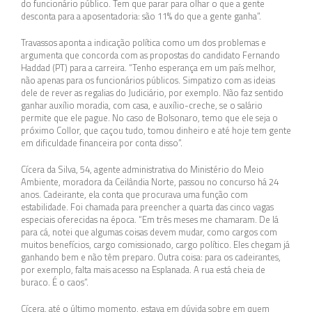
do funcionário público. Tem que parar para olhar o que a gente
desconta para a aposentadoria: são 11% do que a gente ganha”.
Travassos aponta a indicação política como um dos problemas e
argumenta que concorda com as propostas do candidato Fernando
Haddad (PT) para a carreira. “Tenho esperança em um país melhor,
não apenas para os funcionários públicos. Simpatizo com as ideias
dele de rever as regalias do Judiciário, por exemplo. Não faz sentido
ganhar auxílio moradia, com casa, e auxílio-creche, se o salário
permite que ele pague. No caso de Bolsonaro, temo que ele seja o
próximo Collor, que caçou tudo, tomou dinheiro e até hoje tem gente
em dificuldade financeira por conta disso”.
Cícera da Silva, 54, agente administrativa do Ministério do Meio
Ambiente, moradora da Ceilândia Norte, passou no concurso há 24
anos. Cadeirante, ela conta que procurava uma função com
estabilidade. Foi chamada para preencher a quarta das cinco vagas
especiais oferecidas na época. “Em três meses me chamaram. De lá
para cá, notei que algumas coisas devem mudar, como cargos com
muitos benefícios, cargo comissionado, cargo político. Eles chegam já
ganhando bem e não têm preparo. Outra coisa: para os cadeirantes,
por exemplo, falta mais acesso na Esplanada. A rua está cheia de
buraco. É o caos”.
Cícera, até o último momento, estava em dúvida sobre em quem