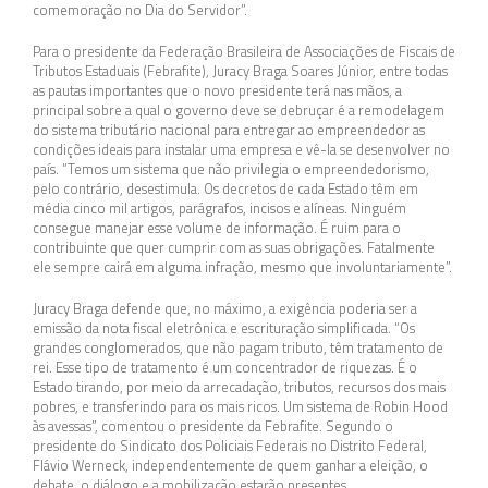
comemoração no Dia do Servidor”.
Para o presidente da Federação Brasileira de Associações de Fiscais de
Tributos Estaduais (Febrafite), Juracy Braga Soares Júnior, entre todas
as pautas importantes que o novo presidente terá nas mãos, a
principal sobre a qual o governo deve se debruçar é a remodelagem
do sistema tributário nacional para entregar ao empreendedor as
condições ideais para instalar uma empresa e vê-la se desenvolver no
país. “Temos um sistema que não privilegia o empreendedorismo,
pelo contrário, desestimula. Os decretos de cada Estado têm em
média cinco mil artigos, parágrafos, incisos e alíneas. Ninguém
consegue manejar esse volume de informação. É ruim para o
contribuinte que quer cumprir com as suas obrigações. Fatalmente
ele sempre cairá em alguma infração, mesmo que involuntariamente”.
Juracy Braga defende que, no máximo, a exigência poderia ser a
emissão da nota fiscal eletrônica e escrituração simplificada. “Os
grandes conglomerados, que não pagam tributo, têm tratamento de
rei. Esse tipo de tratamento é um concentrador de riquezas. É o
Estado tirando, por meio da arrecadação, tributos, recursos dos mais
pobres, e transferindo para os mais ricos. Um sistema de Robin Hood
às avessas”, comentou o presidente da Febrafite. Segundo o
presidente do Sindicato dos Policiais Federais no Distrito Federal,
Flávio Werneck, independentemente de quem ganhar a eleição, o
debate, o diálogo e a mobilização estarão presentes.