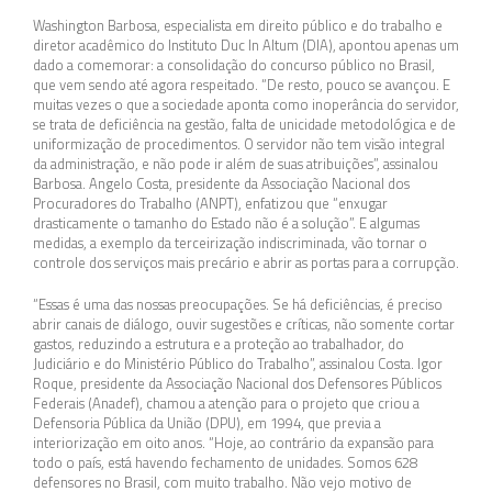
Washington Barbosa, especialista em direito público e do trabalho e
diretor acadêmico do Instituto Duc In Altum (DIA), apontou apenas um
dado a comemorar: a consolidação do concurso público no Brasil,
que vem sendo até agora respeitado. “De resto, pouco se avançou. E
muitas vezes o que a sociedade aponta como inoperância do servidor,
se trata de deficiência na gestão, falta de unicidade metodológica e de
uniformização de procedimentos. O servidor não tem visão integral
da administração, e não pode ir além de suas atribuições”, assinalou
Barbosa. Angelo Costa, presidente da Associação Nacional dos
Procuradores do Trabalho (ANPT), enfatizou que “enxugar
drasticamente o tamanho do Estado não é a solução”. E algumas
medidas, a exemplo da terceirização indiscriminada, vão tornar o
controle dos serviços mais precário e abrir as portas para a corrupção.
“Essas é uma das nossas preocupações. Se há deficiências, é preciso
abrir canais de diálogo, ouvir sugestões e críticas, não somente cortar
gastos, reduzindo a estrutura e a proteção ao trabalhador, do
Judiciário e do Ministério Público do Trabalho”, assinalou Costa. Igor
Roque, presidente da Associação Nacional dos Defensores Públicos
Federais (Anadef), chamou a atenção para o projeto que criou a
Defensoria Pública da União (DPU), em 1994, que previa a
interiorização em oito anos. “Hoje, ao contrário da expansão para
todo o país, está havendo fechamento de unidades. Somos 628
defensores no Brasil, com muito trabalho. Não vejo motivo de