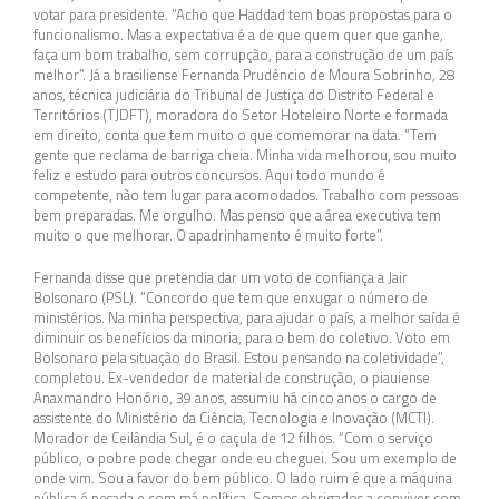
votar para presidente. “Acho que Haddad tem boas propostas para o
funcionalismo. Mas a expectativa é a de que quem quer que ganhe,
faça um bom trabalho, sem corrupção, para a construção de um país
melhor”. Já a brasiliense Fernanda Prudêncio de Moura Sobrinho, 28
anos, técnica judiciária do Tribunal de Justiça do Distrito Federal e
Territórios (TJDFT), moradora do Setor Hoteleiro Norte e formada
em direito, conta que tem muito o que comemorar na data. “Tem
gente que reclama de barriga cheia. Minha vida melhorou, sou muito
feliz e estudo para outros concursos. Aqui todo mundo é
competente, não tem lugar para acomodados. Trabalho com pessoas
bem preparadas. Me orgulho. Mas penso que a área executiva tem
muito o que melhorar. O apadrinhamento é muito forte”.
Fernanda disse que pretendia dar um voto de confiança a Jair
Bolsonaro (PSL). “Concordo que tem que enxugar o número de
ministérios. Na minha perspectiva, para ajudar o país, a melhor saída é
diminuir os benefícios da minoria, para o bem do coletivo. Voto em
Bolsonaro pela situação do Brasil. Estou pensando na coletividade”,
completou. Ex-vendedor de material de construção, o piauiense
Anaxmandro Honório, 39 anos, assumiu há cinco anos o cargo de
assistente do Ministério da Ciência, Tecnologia e Inovação (MCTI).
Morador de Ceilândia Sul, é o caçula de 12 filhos. “Com o serviço
público, o pobre pode chegar onde eu cheguei. Sou um exemplo de
onde vim. Sou a favor do bem público. O lado ruim é que a máquina
pública é pesada e com má política. Somos obrigados a conviver com