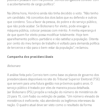
o acobertamento de cargo político”.
Na última hora, Honório ainda não tinha decidido o voto. “Não tenho
um candidato. Há conceitos dos dois lados que eu defendo e outros
que condeno. Sou a favor da pessoa, do pobre e do serviço público,
que não pode acabar. Se Bolsonaro for eleito, pode enxugar a
máquina pública, colocar pessoas com mérito. A minha esperança é
de que quem for eleito possa modificar totalmente. Hoje tem
aparelhamento político-partidário e não satisfaz a população. Oitenta
por cento do meu tempo de trabalho é voltado para demanda política
de terceiros e não para o bem-estar da população”, reclamou.
Campanha dos presidenciáveis
Bolsonaro
A análise feita pelo Correio tem como base os planos de governo dos
presidenciáveis disponíveis no site do Tribunal Superior Eleitoral (TSE)
que servem para uma futura gestão nos próximos quatro anos. O
serviço público é tratado por eles de maneira pouca detalhada.
Jair Bolsonaro (PSL) propõe a redução do número de ministérios de
23 para 15, com fusão ou extinção de pastas. “Um número elevado de
ministérios é ineficiente, não atendendo os legítimos interesses da
nação. O quadro atual deve ser visto como o resultado da forma