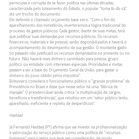
perniciosa e corrupta de se fazer política nas últimas décadas,
caracterizada pelo loteamento do Estado, o popular “toma lá-dá-cá”,
diz um trecho do documento.
Ele defende o chamado orçamento base zero. “Com o fim do
aparelhamento dos ministérios, inverteremos a lógica tradicional do
processo de gastos públicos. Cada gestor, diante de suas metas, terá
que justificar suas demandas por recursos públicos. Os recursos
financeiros, materiais e de pessoal, serão disponibilizados e haverá o
acompanhamento do desempenho de sua gestão. O montante gasto
no passado não justificará os recursos demandados no presente ou no
futuro. Não haverá mais dinheiro carimbado para pessoa, grupo
político ou entidade com interesses especiais. Prioridades e metas
passam a ser a base do Orçamento Geral da União, para gastar o
dinheiro do povo obtido pelos impostos”.
Bolsonaro considera o funcionalismo público o “grande problema” da
Previdência no Brasil e disse que nesse setor há uma “fábrica de
marajás”. O presidenciável ainda critica “a multiplicação de cargos,
benefícios e transferências”, que resultou em um “setor público lento,
aparelhado, ineficiente e repleto de desperdícios”.
Haddad
Já Fernando Haddad (PT) afirma que vai investir na profissionalização
e valorização do serviço público como uma política de “recursos
humanos” para o setor que leve em consideração, de modo