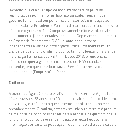
“Acredito que qualquer tipo de mobilização terá na pauta as
reivindicações por melhorias. Isso não vai acabar, seja em que
governo for, em qual tempo for, isso é histórico”. Em relação ao
embate sobre a Previdência, Werneck discordou que o funcionalismo
público é o grande vilão. “Comprovadamente não é verdade, até
pelos números já apresentados, tanto pelo Departamento Intersindical
de Assessoria Parlamentar (DIAP), quanto por auditorias
independentes e vários outros órgãos. Existe uma mentira muito
grande de que o funcionalismo público tem privilégios. Uma grande
maioria ganha menos que R$ 4 mil. Desde 2013, o funcionário
público que queira ganhar acima do teto do INSS quando se
aposentar, tem que contribuir para a Previdência privada ou
complementar (Funpresp)”, defendeu.
Eleitores
Morador de Águas Claras, o estatístico do Ministério da Agricultura
César Travassos, 65 anos, tem 38 de funcionalismo público. Ele afirma
que a categoria não tem o que comemorar pois ainda carece de
reconhecimento. O paulista, antes taxista, iniciou a carreira à procura
de melhoria de condições de vida para a esposa e os quatro filhos. “O
funcionário público deve ser bem tratado e reconhecido. Falta
informação por parte da população. Todo mundo acha que a culpa é