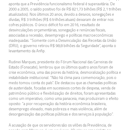
aponta que a Previdência funcionalismo federal é superavitária. De
2000 a 2005, o saldo positivo foi de R$ 821,73 bilhões (R$ 2,1 trilhões
atualizados). Nos últimos 20 anos, devido a desvios, sonegações e
dívidas, R$ 3 trilhões (R$ 6 trilhões atuais) deixaram de entrar nos
cofres públicos. O único déficit foi em 2016, resultado de
desvinculações orçamentárias, sonegação e renúncias fiscais,
associadas a recessão, desemprego e políticas macroeconômicas
inadequadas. “Somente com a Desvinculação das Receitas da União
(DRU), o governo retirou R$ 98,8 bilhões da Seguridade”, aponta o
levantamento da Anfip.
Rudinei Marques, presidente do Fórum Nacional das Carreiras de
Estado (Fonacate), lembrou que os últimos quatro anos foram de
crise econômica, uma das piores da história, desmoralização política e
instabilidade institucional. “Não há clima para comemoração, pois o
medo tomou conta do país”. Ele destacou que as chamadas políticas
de austeridade, focadas em sucessivos cortes de despesa, venda de
patrimônio público e flexibilização de direitos, foram apresentadas
como um imperativo, como uma panaceia, mas produziram o efeito
oposto: “a pior recuperação da história econômica brasileira,
desemprego elevado, mais pobreza e mais violência, além de
desorganização das políticas públicas e dos serviços à população”.
A acusação de que os servidores são os vilões da Previdência, de