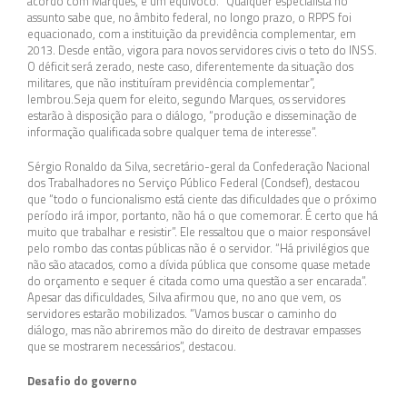
acordo com Marques, é um equívoco. “Qualquer especialista no
assunto sabe que, no âmbito federal, no longo prazo, o RPPS foi
equacionado, com a instituição da previdência complementar, em
2013. Desde então, vigora para novos servidores civis o teto do INSS.
O déficit será zerado, neste caso, diferentemente da situação dos
militares, que não instituíram previdência complementar”,
lembrou.Seja quem for eleito, segundo Marques, os servidores
estarão à disposição para o diálogo, “produção e disseminação de
informação qualificada sobre qualquer tema de interesse”.
Sérgio Ronaldo da Silva, secretário-geral da Confederação Nacional
dos Trabalhadores no Serviço Público Federal (Condsef), destacou
que “todo o funcionalismo está ciente das dificuldades que o próximo
período irá impor, portanto, não há o que comemorar. É certo que há
muito que trabalhar e resistir”. Ele ressaltou que o maior responsável
pelo rombo das contas públicas não é o servidor. “Há privilégios que
não são atacados, como a dívida pública que consome quase metade
do orçamento e sequer é citada como uma questão a ser encarada”.
Apesar das dificuldades, Silva afirmou que, no ano que vem, os
servidores estarão mobilizados. “Vamos buscar o caminho do
diálogo, mas não abriremos mão do direito de destravar empasses
que se mostrarem necessários”, destacou.
Desafio do governo