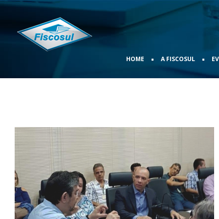
•
•
HOME
A FISCOSUL
E