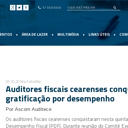
67 3325.6640
•
•
•
•
VENTOS
ÁREA DE LAZER
MULTIMÍDIA
LINKS ÚTEIS
COMO
05.10.2018 • Febrafite
Auditores fiscais cearenses con
gratificação por desempenho
Por Ascom Auditece
Os auditores fiscais cearenses conquistaram nesta quinta
Desempenho Fiscal (PDF). Durante reunião do Comitê Exe