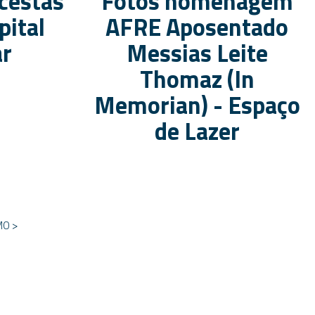
cestas
Fotos homenagem
pital
AFRE Aposentado
ar
Messias Leite
Thomaz (In
Memorian) - Espaço
de Lazer
MO >