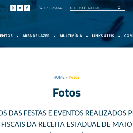
67 3325.6640
•
•
•
•
VENTOS
ÁREA DE LAZER
MULTIMÍDIA
LINKS ÚTEIS
COMO
HOME
>
Fotos
Fotos
OS DAS FESTAS E EVENTOS REALIZADOS 
FISCAIS
DA RECEITA ESTADUAL
DE MATO