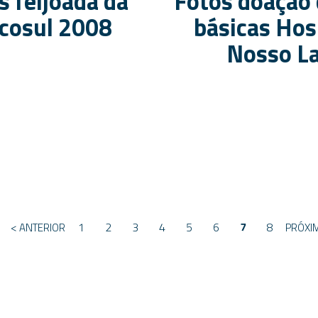
s feijoada da
Fotos doação 
scosul 2008
básicas Hos
Nosso L
1
2
3
4
5
6
7
8
< ANTERIOR
PRÓXI